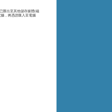
已匯出至其他儲存媒體(磁
電腦，將憑證匯入至電腦