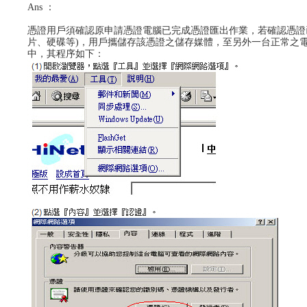
Ans ：
憑證用戶須確認原申請憑證電腦已完成憑證匯出作業，若確認憑證
片、硬碟等)，用戶攜儲存該憑證之儲存媒體，至另外一台正常之
中，其程序如下：