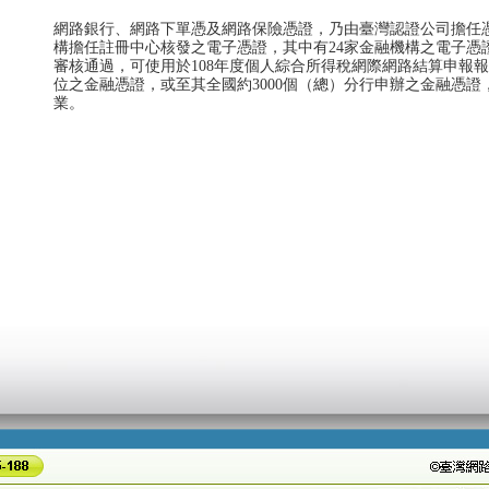
網路銀行、網路下單憑及網路保險憑證，乃由臺灣認證公司擔任
構擔任註冊中心核發之電子憑證，其中有24家金融機構之電子憑證
審核通過，可使用於108年度個人綜合所得稅網際網路結算申報
位之金融憑證，或至其全國約3000個（總）分行申辦之金融憑
業。