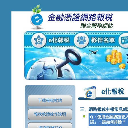
下載報稅軟體
三、網路報稅申報常見錯
報稅軟體操作說明
Q：使用金融憑證登入
誤」，該如何排除？
憑證申辦FAQ